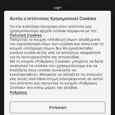
Login
Αυτός ο Ιστότοπος Χρησιμοποιεί Cookies
Για την καλύτερη πλοήγηση στον ιστότοπο μας
χρησιμοποιούμε αρχεία cookies σύμφωνα με την
SUBSCRIBE
Πολιτική Cookies
.
Πατώντας το κουμπί «Αποδοχή όλων» αποδέχεστε
την εγκατάσταση όλων των cookies και πατώντας το
κουμπί «Απόρριψη όλων» δεν θα εγκατασταθεί
Αποστολές & Αλλαγές
κανένα cookie εκτός από τα απολύτως απαραίτητα
για τη λειτουργικότητα της ιστοσελίδας.
Τρόποι Παραγγελίας & Πληρωμής
Με το κουμπί «Ρυθμίσεις Cookies» μπορείτε να δείτε
αναλυτικά τα cookies που χρησιμοποιούμε και να
Όροι Χρήσης & Ασφάλεια
επιλέξετε ποια cookies συναινείτε να
εγκατασταθούν. Μπορείτε να αλλάξετε τις επιλογές
Πολιτική Απορρήτου
σας αυτές ανά πάσα στιγμή επιστρέφοντας σε αυτόν
τον ιστότοπο και πατώντας το κουμπί «Ρυθμίσεις
Ρυθμίσεις Cookies
Cookies» στο κάτω μέρος της σελίδας.
Ρυθμίσεις
Επικοινωνία
Απόρριψη