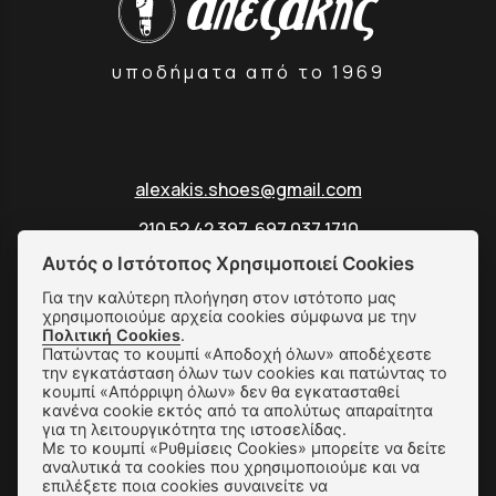
υποδήματα από το 1969
alexakis.shoes@gmail.com
210 52 42 397
,
697 037 1710
Αυτός ο Ιστότοπος Χρησιμοποιεί Cookies
Ζήνωνος 6 & Γερανίου, Ομόνοια, 10431 Αθήνα
Για την καλύτερη πλοήγηση στον ιστότοπο μας
Μάθετε για εμάς
χρησιμοποιούμε αρχεία cookies σύμφωνα με την
Πολιτική Cookies
.
Login
Πατώντας το κουμπί «Αποδοχή όλων» αποδέχεστε
την εγκατάσταση όλων των cookies και πατώντας το
κουμπί «Απόρριψη όλων» δεν θα εγκατασταθεί
κανένα cookie εκτός από τα απολύτως απαραίτητα
για τη λειτουργικότητα της ιστοσελίδας.
Με το κουμπί «Ρυθμίσεις Cookies» μπορείτε να δείτε
SUBSCRIBE
αναλυτικά τα cookies που χρησιμοποιούμε και να
επιλέξετε ποια cookies συναινείτε να