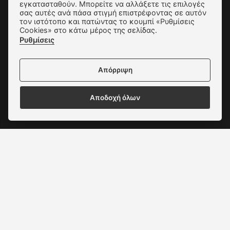
εγκατασταθούν. Μπορείτε να αλλάξετε τις επιλογές
σας αυτές ανά πάσα στιγμή επιστρέφοντας σε αυτόν
Αποστολές & Αλλαγές
τον ιστότοπο και πατώντας το κουμπί «Ρυθμίσεις
Cookies» στο κάτω μέρος της σελίδας.
Τρόποι Παραγγελίας & Πληρωμής
Ρυθμίσεις
Όροι Χρήσης & Ασφάλεια
Απόρριψη
Πολιτική Απορρήτου
Ρυθμίσεις Cookies
Αποδοχή όλων
Επικοινωνία
Δεχόμαστε όλες τις πιστωτικές κάρτες: