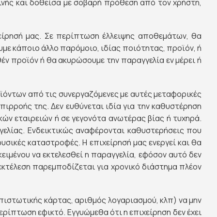
κρινής και δοθείσα με σοβαρή πρόθεση από τον χρήστη,
χείρησή μας. Σε περίπτωση έλλειψης αποθεμάτων, θα
υμε κάποιο άλλο παρόμοιο, ιδίας ποιότητας, προϊόν, ή
ν προϊόν ή θα ακυρώσουμε την παραγγελία εν μέρει ή
οϊόντων από τις συνεργαζόμενες με αυτές μεταφορικές
επιρροής της. Δεν ευθύνεται ιδία για την καθυστέρηση
ών εταιρειών ή σε γεγονότα ανωτέρας βίας ή τυχηρά.
γελίας. Ενδεικτικώς αναφέρονται καθυστερήσεις που
φυσικές καταστροφές. Η επιχείρησή μας ενεργεί και θα
ιμένου να εκτελεσθεί η παραγγελία, εφόσον αυτό δεν
 εκτέλεση παρεμποδίζεται για χρονικό διάστημα πλέον
ιστωτικής κάρτας, αριθμός λογαριασμού, κλπ) να μην
ερίπτωση εφικτό. Εγγυώμεθα ότι η επιχείρηση δεν έχει