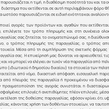
 παρουσιάζεται η τιμή, η διαθέσιμη ποσότητά του και τα 
ο διάστημα που εκτίθενται σε αυτή περιλαμβάνουν φόρο Φ
α ωστόσο παρουσιάζονται σε ειδική ενότητα και αναλύοντ
ποιεί αγορές των προϊόντων και αγαθών που εκτίθενται 
, επιλέγετε τον τρόπο πληρωμής και στη συνέχεια ολο
γγελίας σας ζητείται το ονοματεπώνυμό σας, η διεύθυνσή
ωνο, ο τρόπος πληρωμής της παραγγελίας, ο τρόπος απ
τοιχεία. Μέσα από τη συμπλήρωση της σχετικής φόρμας 
αγγελία σας. Η επιχείρησή μας δύναται να αρχειοθετεί τι
 και να μπορεί να ελέγχει αν τυχόν νέα παραγγελία από πελά
σωπο (ιδιωτικού ή δημοσίου δικαίου) τα στοιχεία των πελ
τείται από νόμο, δικαστική απόφαση, εισαγγελική παρα
σα από πλευράς της παραγγελία ή προκειμένου να διασ
ην πραγματοποίηση της αγοράς συνιστάται η διασταύρω
εσφαλμένες επιλογές ή ανεπιθύμητες πλέον επιλογές, μέσ
 εκτέλεση της δοθείσης παραγγελίας, εφόσον κρίνει ότι υ
λίας, κάνοντας χρήση των δοθέντων στοιχείων, να ταυτοπο