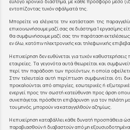
εύλογο χρονικό διάστημα, με κάθε πρόσφορο μέσο (ιδί
εντοπίζοντας τυχόν σφάλματά της.
Μπορείτε να ελέγχετε την κατάσταση της παραγγελί
επικοινωνήσουμε μαζί σας σε διάστημα 1 εργασίμης είτ
θα συμφωνήσουμε μαζί σας την παράταση εκτελέσεως 
εν όλω, κατόπιν ηλεκτρονικής και τηλεφωνικής επιβεβ
Η επιχείρηση δεν ευθύνεται για τυχόν καθυστερήσεις
εταιρείες. Τα γεγονότα αυτά θεωρείται και συμφωνείτ
περί την παράδοση των προϊόντων, η οποία οφείλετα
Στην τελευταία αυτή περίπτωση συμφωνείται ότι δι
προκαλούνται από απεργίες, εσωτερικές ή εξωτερικές,
ενεργεί προς την σωστή κατεύθυνση προς άρση οποιο
συνεπάγεται πρόσθετη επιβάρυνση για τον πελάτη μας
του μηνός, μπορούν να καταγγελθούν αζημίως.
Η επιχείρηση καταβάλλει κάθε δυνατή προσπάθεια ώσ
παραβιασθούν ή διαβαστούν από μη εξουσιοδοτημένα άτ