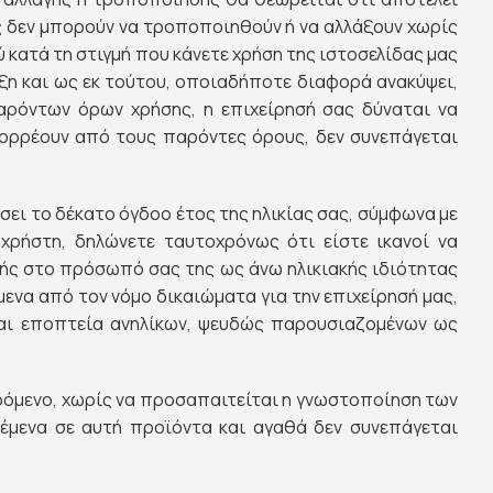
 δεν μπορούν να τροποποιηθούν ή να αλλάξουν χωρίς
 κατά τη στιγμή που κάνετε χρήση της ιστοσελίδας μας
άξη και ως εκ τούτου, οποιαδήποτε διαφορά ανακύψει,
αρόντων όρων χρήσης, η επιχείρησή σας δύναται να
πορρέουν από τους παρόντες όρους, δεν συνεπάγεται
σει το δέκατο όγδοο έτος της ηλικίας σας, σύμφωνα με
ρήστη, δηλώνετε ταυτοχρόνως ότι είστε ικανοί να
μής στο πρόσωπό σας της ως άνω ηλικιακής ιδιότητας
ενα από τον νόμο δικαιώματα για την επιχείρησή μας,
και εποπτεία ανηλίκων, ψευδώς παρουσιαζομένων ως
ρόμενο, χωρίς να προσαπαιτείται η γνωστοποίηση των
έμενα σε αυτή προϊόντα και αγαθά δεν συνεπάγεται