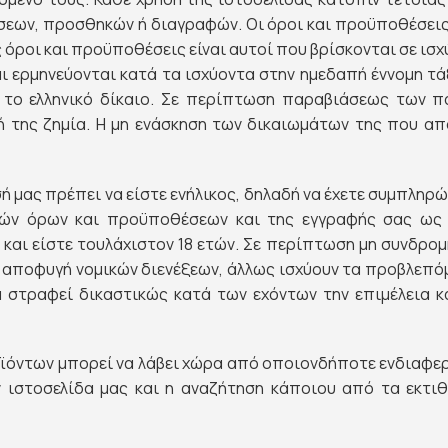
σεων, προσθηκών ή διαγραφών. Οι όροι και προϋποθέσεις
όροι και προϋποθέσεις είναι αυτοί που βρίσκονται σε ισχύ
αι ερμηνεύονται κατά τα ισχύοντα στην ημεδαπή έννομη τ
ά το ελληνικό δίκαιο. Σε περίπτωση παραβιάσεως των π
ή της ζημία. Η μη ενάσκηση των δικαιωμάτων της που α
ή μας πρέπει να είστε ενήλικος, δηλαδή να έχετε συμπληρώ
σών όρων και προϋποθέσεων και της εγγραφής σας ως χ
 και είστε τουλάχιστον 18 ετών. Σε περίπτωση μη συνδρο
 αποφυγή νομικών διενέξεων, άλλως ισχύουν τα προβλεπόμ
 στραφεί δικαστικώς κατά των εχόντων την επιμέλεια 
ροϊόντων μπορεί να λάβει χώρα από οποιονδήποτε ενδιαφε
 ιστοσελίδα μας και η αναζήτηση κάποιου από τα εκτιθ