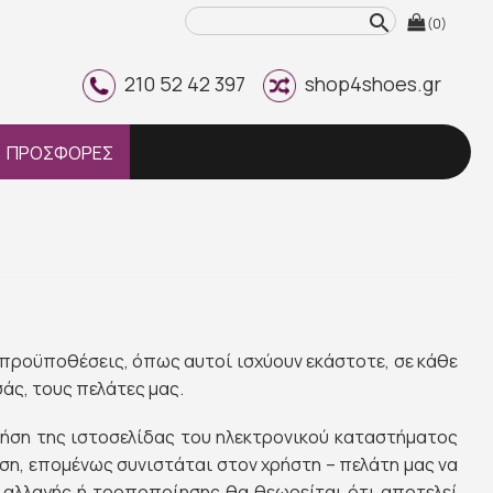
search
(0)
210 52 42 397
shop4shoes.gr
ΠΡΟΣΦΟΡΕΣ
 προϋποθέσεις, όπως αυτοί ισχύουν εκάστοτε, σε κάθε
άς, τους πελάτες μας.
ρήση της ιστοσελίδας του ηλεκτρονικού καταστήματος
ηση, επομένως συνιστάται στον χρήστη – πελάτη μας να
ας αλλαγής ή τροποποίησης θα θεωρείται ότι αποτελεί