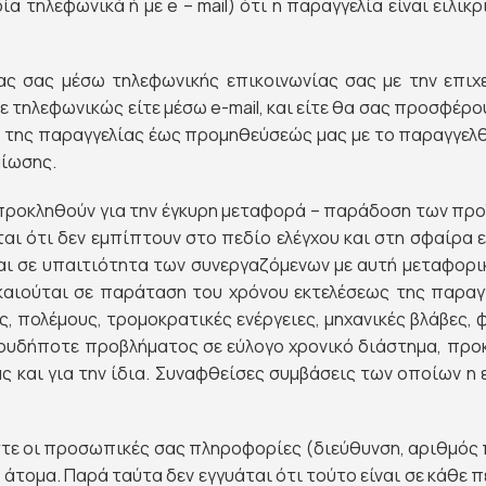
α τηλεφωνικά ή με e – mail) ότι η παραγγελία είναι ειλι
ας σας μέσω τηλεφωνικής επικοινωνίας σας με την επι
ε τηλεφωνικώς είτε μέσω e-mail, και είτε θα σας προσφέρο
της παραγγελίας έως προμηθεύσεώς μας με το παραγγελθέ
αίωσης.
 προκληθούν για την έγκυρη μεταφορά – παράδοση των πρ
αι ότι δεν εμπίπτουν στο πεδίο ελέγχου και στη σφαίρα 
ι σε υπαιτιότητα των συνεργαζόμενων με αυτή μεταφορικ
καιούται σε παράταση του χρόνου εκτελέσεως της παραγ
 πολέμους, τρομοκρατικές ενέργειες, μηχανικές βλάβες, 
υδήποτε προβλήματος σε εύλογο χρονικό διάστημα, προκε
 και για την ίδια. Συναφθείσες συμβάσεις των οποίων η
τε οι προσωπικές σας πληροφορίες (διεύθυνση, αριθμός π
ομα. Παρά ταύτα δεν εγγυάται ότι τούτο είναι σε κάθε π