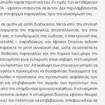
ουσιώδη χαρακτηριστικά του. Οι τιμές των εκτιθέμενων
ΠΑ – εφόσον υπάγονται σε αυτόν. Δεν περιλαμβάνονται
αι στη φόρμα παραγγελίας πριν την ολοκλήρωσή της.
σε αυτήν με απλή διαδικασία. Μετά από την επιλογή
κληρώνετε την παραγγελία, αποστέλλοντάς την στην
 σας, ο ταχυδρομικός σας κώδικας, η ηλεκτρονική σας
οστολής – παραδόσεως, και εφόσον ζητείται έκδοση
παρέχετε τη ρητή συναίνεσή σας, ώστε να καταστείτε
ς δοθείσες παραγγελίες και την πορεία τους μέχρι την
τη/χρήστη είναι ειλικρινής ή/και σοβαρή. Η επιχείρησή
ατών/χρηστών της. Αποκάλυψη των στοιχείων μπορεί να
γγελία ή προκειμένου να διασφαλίσει δικαιώματά της
φαλισθεί η προστασία της προσωπικής ασφάλειάς των
ση και επιβεβαίωση της αγοράς των προϊόντων που
α από την ύπαρξη ηλεκτρονικού καλαθιού. Η επιχείρηση
φίσταται ανάγκη. Η επιχείρηση δύναται εφόσον θεωρεί
ιεί τον πελάτη και να επιβεβαιώνει τηλεφωνικά και σε