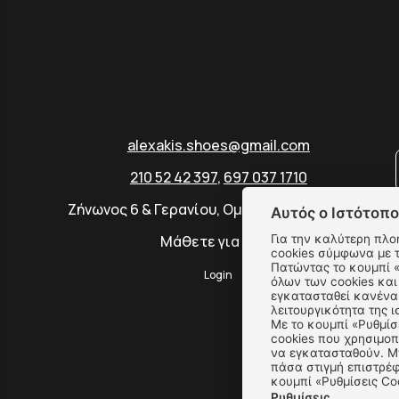
alexakis.shoes@gmail.com
210 52 42 397
,
697 037 1710
Ζήνωνος 6 & Γερανίου, Ομόνοια, 10431 Αθήνα
Αυτός ο Ιστότοπο
Για την καλύτερη πλο
Μάθετε για εμάς
cookies σύμφωνα με 
Πατώντας το κουμπί «Αποδοχή όλων» αποδέχεστε την εγκατάσταση
Login
όλων των cookies και
εγκατασταθεί κανένα 
λειτουργικότητα της ι
Με το κουμπί «Ρυθμίσ
cookies που χρησιμοπ
να εγκατασταθούν. Μπ
πάσα στιγμή επιστρέφ
κουμπί «Ρυθμίσεις Co
Ρυθμίσεις