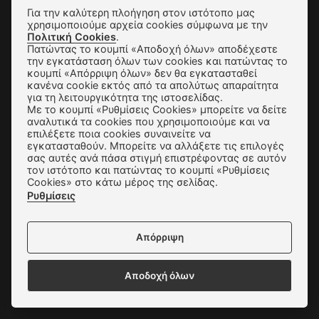
Για την καλύτερη πλοήγηση στον ιστότοπο μας
χρησιμοποιούμε αρχεία cookies σύμφωνα με την
Πολιτική Cookies
.
Πατώντας το κουμπί «Αποδοχή όλων» αποδέχεστε
Καλέστε μας για
τηλεφωνικές
την εγκατάσταση όλων των cookies και πατώντας το
κουμπί «Απόρριψη όλων» δεν θα εγκατασταθεί
παραγγελίες
κανένα cookie εκτός από τα απολύτως απαραίτητα
για τη λειτουργικότητα της ιστοσελίδας.
Με το κουμπί «Ρυθμίσεις Cookies» μπορείτε να δείτε
αναλυτικά τα cookies που χρησιμοποιούμε και να
επιλέξετε ποια cookies συναινείτε να
εγκατασταθούν. Μπορείτε να αλλάξετε τις επιλογές
σας αυτές ανά πάσα στιγμή επιστρέφοντας σε αυτόν
τον ιστότοπο και πατώντας το κουμπί «Ρυθμίσεις
Cookies» στο κάτω μέρος της σελίδας.
Ρυθμίσεις
Δευτ -Τετ - Σάβ:
10.00 - 18.00
Τρ - Πέμ - Παρ:
10.00 - 20.00
Κυριακή:
11.00 - 17.00
Απόρριψη
Αποδοχή όλων