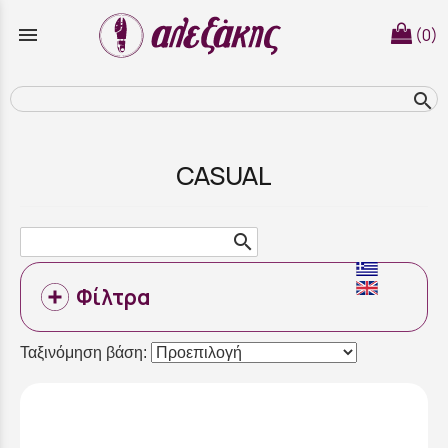
menu
(0)
search
CASUAL
search
Φίλτρα
Ταξινόμηση βάση: