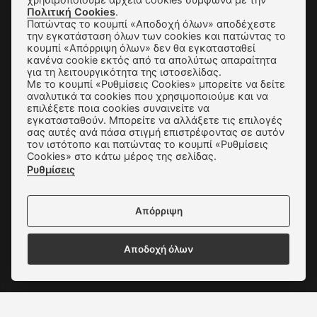
Πολιτική Cookies
.
Πατώντας το κουμπί «Αποδοχή όλων» αποδέχεστε
την εγκατάσταση όλων των cookies και πατώντας το
Αποστολές & Αλλαγές
κουμπί «Απόρριψη όλων» δεν θα εγκατασταθεί
κανένα cookie εκτός από τα απολύτως απαραίτητα
Τρόποι Παραγγελίας & Πληρωμής
για τη λειτουργικότητα της ιστοσελίδας.
Με το κουμπί «Ρυθμίσεις Cookies» μπορείτε να δείτε
Όροι Χρήσης & Ασφάλεια
αναλυτικά τα cookies που χρησιμοποιούμε και να
επιλέξετε ποια cookies συναινείτε να
εγκατασταθούν. Μπορείτε να αλλάξετε τις επιλογές
Πολιτική Απορρήτου
σας αυτές ανά πάσα στιγμή επιστρέφοντας σε αυτόν
τον ιστότοπο και πατώντας το κουμπί «Ρυθμίσεις
Ρυθμίσεις Cookies
Cookies» στο κάτω μέρος της σελίδας.
Ρυθμίσεις
Επικοινωνία
Απόρριψη
Αποδοχή όλων
Δεχόμαστε όλες τις πιστωτικές κάρτες: