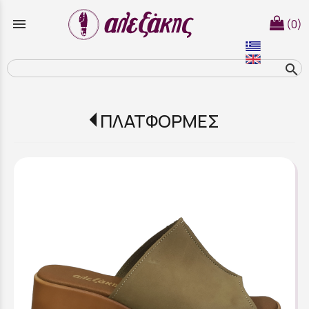
menu
(0)
search
ΠΛΑΤΦΟΡΜΕΣ