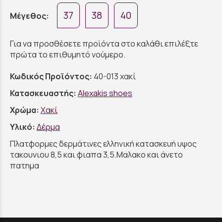
37
38
40
Μέγεθος:
Για να προσθέσετε προϊόντα στο καλάθι επιλέξτε
πρώτα το επιθυμητό νούμερο.
Κωδικός Προϊόντος:
40-013 χακί
Κατασκευαστής:
Alexakis shoes
Χρώμα:
Χακί
Υλικό:
Δέρμα
Πλατφορμες δερμάτινες ελληνική κατασκευή υψος
τακουνιου 8,5 και φιαπα 3,5.Μαλακο και άνετο
πατημα