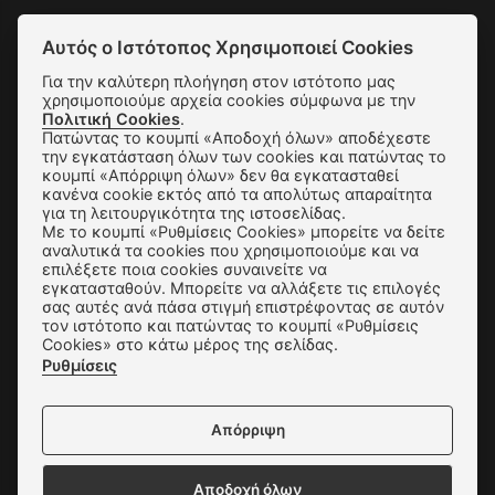
Αυτός ο Ιστότοπος Χρησιμοποιεί Cookies
SUBSCRIBE
Για την καλύτερη πλοήγηση στον ιστότοπο μας
χρησιμοποιούμε αρχεία cookies σύμφωνα με την
Πολιτική Cookies
.
Αποστολές & Αλλαγές
Πατώντας το κουμπί «Αποδοχή όλων» αποδέχεστε
την εγκατάσταση όλων των cookies και πατώντας το
κουμπί «Απόρριψη όλων» δεν θα εγκατασταθεί
Τρόποι Παραγγελίας & Πληρωμής
κανένα cookie εκτός από τα απολύτως απαραίτητα
για τη λειτουργικότητα της ιστοσελίδας.
Όροι Χρήσης & Ασφάλεια
Με το κουμπί «Ρυθμίσεις Cookies» μπορείτε να δείτε
αναλυτικά τα cookies που χρησιμοποιούμε και να
Πολιτική Απορρήτου
επιλέξετε ποια cookies συναινείτε να
εγκατασταθούν. Μπορείτε να αλλάξετε τις επιλογές
Ρυθμίσεις Cookies
σας αυτές ανά πάσα στιγμή επιστρέφοντας σε αυτόν
τον ιστότοπο και πατώντας το κουμπί «Ρυθμίσεις
Επικοινωνία
Cookies» στο κάτω μέρος της σελίδας.
Ρυθμίσεις
Απόρριψη
Δεχόμαστε όλες τις πιστωτικές κάρτες:
Αποδοχή όλων