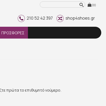
search
(0)
210 52 42 397
shop4shoes.gr
ΠΡΟΣΦΟΡΕΣ
έξτε πρώτα το επιθυμητό νούμερο.