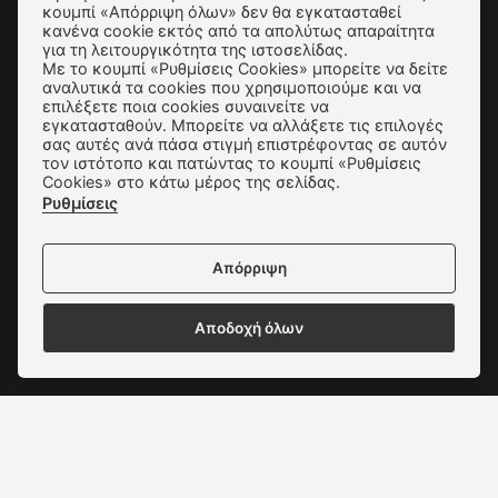
Αποστολές & Αλλαγές
κουμπί «Απόρριψη όλων» δεν θα εγκατασταθεί
κανένα cookie εκτός από τα απολύτως απαραίτητα
Τρόποι Παραγγελίας & Πληρωμής
για τη λειτουργικότητα της ιστοσελίδας.
Με το κουμπί «Ρυθμίσεις Cookies» μπορείτε να δείτε
Όροι Χρήσης & Ασφάλεια
αναλυτικά τα cookies που χρησιμοποιούμε και να
επιλέξετε ποια cookies συναινείτε να
Πολιτική Απορρήτου
εγκατασταθούν. Μπορείτε να αλλάξετε τις επιλογές
σας αυτές ανά πάσα στιγμή επιστρέφοντας σε αυτόν
Ρυθμίσεις Cookies
τον ιστότοπο και πατώντας το κουμπί «Ρυθμίσεις
Cookies» στο κάτω μέρος της σελίδας.
Επικοινωνία
Ρυθμίσεις
Απόρριψη
Αποδοχή όλων
Δεχόμαστε όλες τις πιστωτικές κάρτες: