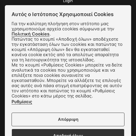
Login
Αυτός ο Ιστότοπος Χρησιμοποιεί Cookies
Για την καλύτερη πλοήγηση στον ιστότοπο μας
χρησιμοποιούμε αρχεία cookies σύμφωνα με την
SUBSCRIBE
Πολιτική Cookies
.
Πατώντας το κουμπί «Αποδοχή όλων» αποδέχεστε
την εγκατάσταση όλων των cookies και πατώντας το
κουμπί «Απόρριψη όλων» δεν θα εγκατασταθεί
Αποστολές & Αλλαγές
κανένα cookie εκτός από τα απολύτως απαραίτητα
για τη λειτουργικότητα της ιστοσελίδας.
Τρόποι Παραγγελίας & Πληρωμής
Με το κουμπί «Ρυθμίσεις Cookies» μπορείτε να δείτε
αναλυτικά τα cookies που χρησιμοποιούμε και να
Όροι Χρήσης & Ασφάλεια
επιλέξετε ποια cookies συναινείτε να
εγκατασταθούν. Μπορείτε να αλλάξετε τις επιλογές
Πολιτική Απορρήτου
σας αυτές ανά πάσα στιγμή επιστρέφοντας σε αυτόν
τον ιστότοπο και πατώντας το κουμπί «Ρυθμίσεις
Ρυθμίσεις Cookies
Cookies» στο κάτω μέρος της σελίδας.
Ρυθμίσεις
Επικοινωνία
Απόρριψη
Αποδοχή όλων