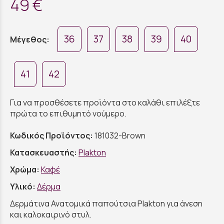
49 €
36
37
38
39
40
Μέγεθος:
41
42
Για να προσθέσετε προϊόντα στο καλάθι επιλέξτε
πρώτα το επιθυμητό νούμερο.
Κωδικός Προϊόντος:
181032-Brown
Κατασκευαστής:
Plakton
Χρώμα:
Καφέ
Υλικό:
Δέρμα
Δερμάτινα Ανατομικά παπούτσια Plakton για άνεση
και καλοκαιρινό στυλ.