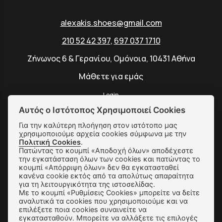
alexakis.shoes@gmail.com
210 52 42 397
,
697 037 1710
Ζήνωνος 6 & Γερανίου, Ομόνοια, 10431 Αθήνα
Μάθετε για εμάς
Login
Αυτός ο Ιστότοπος Χρησιμοποιεί Cookies
Για την καλύτερη πλοήγηση στον ιστότοπο μας
χρησιμοποιούμε αρχεία cookies σύμφωνα με την
SUBSCRIBE
Πολιτική Cookies
.
Πατώντας το κουμπί «Αποδοχή όλων» αποδέχεστε
την εγκατάσταση όλων των cookies και πατώντας το
κουμπί «Απόρριψη όλων» δεν θα εγκατασταθεί
Αποστολές & Αλλαγές
κανένα cookie εκτός από τα απολύτως απαραίτητα
για τη λειτουργικότητα της ιστοσελίδας.
Με το κουμπί «Ρυθμίσεις Cookies» μπορείτε να δείτε
Τρόποι Παραγγελίας & Πληρωμής
αναλυτικά τα cookies που χρησιμοποιούμε και να
επιλέξετε ποια cookies συναινείτε να
Όροι Χρήσης & Ασφάλεια
εγκατασταθούν. Μπορείτε να αλλάξετε τις επιλογές