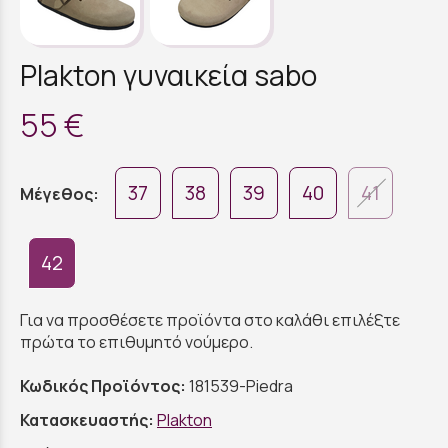
Plakton γυναικεία sabo
55 €
37
38
39
40
41
Μέγεθος:
42
Για να προσθέσετε προϊόντα στο καλάθι επιλέξτε
πρώτα το επιθυμητό νούμερο.
Κωδικός Προϊόντος:
181539-Piedra
Κατασκευαστής:
Plakton