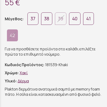
55 €
37
38
39
40
41
Μέγεθος:
42
Για να προσθέσετε προϊόντα στο καλάθι επιλέξτε
πρώτα το επιθυμητό νούμερο.
Κωδικός Προϊόντος:
181539-Khaki
Χρώμα:
Χακί
Υλικό:
Δέρμα
Plakton δερμάτινα ανατομικά σαμπό με memory foam
πάτο. Η σόλα είναι κατασκευασμένη από φυσικό φελό.