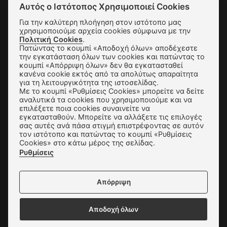
Αυτός ο Ιστότοπος Χρησιμοποιεί Cookies
Για την καλύτερη πλοήγηση στον ιστότοπο μας
SUBSCRIBE
χρησιμοποιούμε αρχεία cookies σύμφωνα με την
Πολιτική Cookies
.
Πατώντας το κουμπί «Αποδοχή όλων» αποδέχεστε
την εγκατάσταση όλων των cookies και πατώντας το
Αποστολές & Αλλαγές
κουμπί «Απόρριψη όλων» δεν θα εγκατασταθεί
κανένα cookie εκτός από τα απολύτως απαραίτητα
για τη λειτουργικότητα της ιστοσελίδας.
Τρόποι Παραγγελίας & Πληρωμής
Με το κουμπί «Ρυθμίσεις Cookies» μπορείτε να δείτε
αναλυτικά τα cookies που χρησιμοποιούμε και να
Όροι Χρήσης & Ασφάλεια
επιλέξετε ποια cookies συναινείτε να
εγκατασταθούν. Μπορείτε να αλλάξετε τις επιλογές
Πολιτική Απορρήτου
σας αυτές ανά πάσα στιγμή επιστρέφοντας σε αυτόν
τον ιστότοπο και πατώντας το κουμπί «Ρυθμίσεις
Ρυθμίσεις Cookies
Cookies» στο κάτω μέρος της σελίδας.
Ρυθμίσεις
Επικοινωνία
Απόρριψη
Αποδοχή όλων
Δεχόμαστε όλες τις πιστωτικές κάρτες: