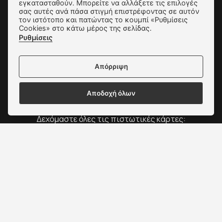
εγκατασταθούν. Μπορείτε να αλλάξετε τις επιλογές
σας αυτές ανά πάσα στιγμή επιστρέφοντας σε αυτόν
Πολιτική Απορρήτου
τον ιστότοπο και πατώντας το κουμπί «Ρυθμίσεις
Cookies» στο κάτω μέρος της σελίδας.
Ρυθμίσεις Cookies
Ρυθμίσεις
Επικοινωνία
Απόρριψη
Αποδοχή όλων
Δεχόμαστε όλες τις πιστωτικές κάρτες:
Copyright © 2022 - 2026 ΑΛΕΞΑΚΗΣ - ΠΑΠΟΥΤΣΙΑ
ΓΥΝΑΙΚΕΙΑ & ΑΝΔΡΙΚΑ
Κατασκευή Ιστοσελίδων New Media Soft