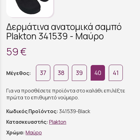
Δερμάτινα ανατομικά σαμπό
Plakton 341539 - Μαύρο
59 €
37
38
39
40
41
Μέγεθος:
Για να προσθέσετε προϊόντα στο καλάθι επιλέξτε
πρώτα το επιθυμητό νούμερο.
Κωδικός Προϊόντος:
341539-Black
Κατασκευαστής:
Plakton
Χρώμα:
Μαύρο