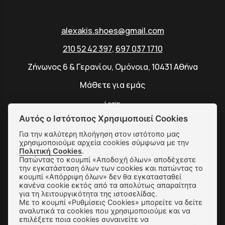
alexakis.shoes@gmail.com
210 52 42 397
,
697 037 1710
Ζήνωνος 6 & Γερανίου, Ομόνοια, 10431 Αθήνα
Μάθετε για εμάς
Login
Αυτός ο Ιστότοπος Χρησιμοποιεί Cookies
Για την καλύτερη πλοήγηση στον ιστότοπο μας
χρησιμοποιούμε αρχεία cookies σύμφωνα με την
Πολιτική Cookies
.
SUBSCRIBE
Πατώντας το κουμπί «Αποδοχή όλων» αποδέχεστε
την εγκατάσταση όλων των cookies και πατώντας το
κουμπί «Απόρριψη όλων» δεν θα εγκατασταθεί
κανένα cookie εκτός από τα απολύτως απαραίτητα
Αποστολές & Αλλαγές
για τη λειτουργικότητα της ιστοσελίδας.
Με το κουμπί «Ρυθμίσεις Cookies» μπορείτε να δείτε
Τρόποι Παραγγελίας & Πληρωμής
αναλυτικά τα cookies που χρησιμοποιούμε και να
επιλέξετε ποια cookies συναινείτε να
Όροι Χρήσης & Ασφάλεια