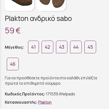
Plakton ανδρικό sabo
59 €
41
42
43
44
45
Μέγεθος:
46
Για να προσθέσετε προϊόντα στο καλάθι επιλέξτε
πρώτα το επιθυμητό νούμερο.
Κωδικός Προϊόντος:
171539 Afelpado
Κατασκευαστής:
Plakton