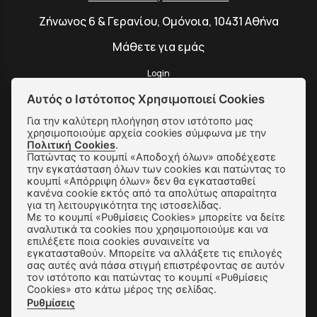
Ζήνωνος 6 & Γερανίου, Ομόνοια, 10431 Αθήνα
Μάθετε για εμάς
Login
Αυτός ο Ιστότοπος Χρησιμοποιεί Cookies
Για την καλύτερη πλοήγηση στον ιστότοπο μας
χρησιμοποιούμε αρχεία cookies σύμφωνα με την
SUBSCRIBE
Πολιτική Cookies
.
Πατώντας το κουμπί «Αποδοχή όλων» αποδέχεστε
την εγκατάσταση όλων των cookies και πατώντας το
κουμπί «Απόρριψη όλων» δεν θα εγκατασταθεί
Αποστολές & Αλλαγές
κανένα cookie εκτός από τα απολύτως απαραίτητα
για τη λειτουργικότητα της ιστοσελίδας.
Τρόποι Παραγγελίας & Πληρωμής
Με το κουμπί «Ρυθμίσεις Cookies» μπορείτε να δείτε
αναλυτικά τα cookies που χρησιμοποιούμε και να
Όροι Χρήσης & Ασφάλεια
επιλέξετε ποια cookies συναινείτε να
εγκατασταθούν. Μπορείτε να αλλάξετε τις επιλογές
Πολιτική Απορρήτου
σας αυτές ανά πάσα στιγμή επιστρέφοντας σε αυτόν
τον ιστότοπο και πατώντας το κουμπί «Ρυθμίσεις
Cookies» στο κάτω μέρος της σελίδας.
Ρυθμίσεις Cookies
Ρυθμίσεις
Επικοινωνία