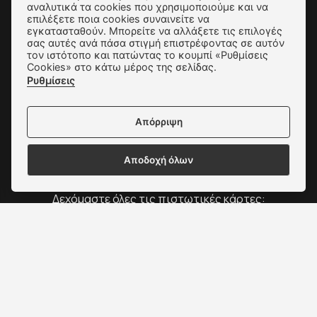
Τρόποι Παραγγελίας & Πληρωμής
αναλυτικά τα cookies που χρησιμοποιούμε και να
επιλέξετε ποια cookies συναινείτε να
Όροι Χρήσης & Ασφάλεια
εγκατασταθούν. Μπορείτε να αλλάξετε τις επιλογές
σας αυτές ανά πάσα στιγμή επιστρέφοντας σε αυτόν
Πολιτική Απορρήτου
τον ιστότοπο και πατώντας το κουμπί «Ρυθμίσεις
Cookies» στο κάτω μέρος της σελίδας.
Ρυθμίσεις Cookies
Ρυθμίσεις
Επικοινωνία
Απόρριψη
Αποδοχή όλων
Δεχόμαστε όλες τις πιστωτικές κάρτες:
Copyright © 2022 - 2026 ΑΛΕΞΑΚΗΣ - ΠΑΠΟΥΤΣΙΑ
ΓΥΝΑΙΚΕΙΑ & ΑΝΔΡΙΚΑ