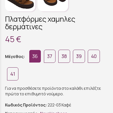
Πλατφόρμες χαμηλες
δερμάτινες
45 €
36
37
38
39
40
Μέγεθος:
41
Για να προσθέσετε προϊόντα στο καλάθι επιλέξτε
πρώτα το επιθυμητό νούμερο.
Κωδικός Προϊόντος:
222-03 Καφέ