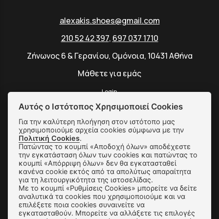
alexakis.shoes@gmail.com
210 52 42 397
,
697 037 1710
Ζήνωνος 6 & Γερανίου, Ομόνοια, 10431 Αθήνα
Μάθετε για εμάς
Login
Αυτός ο Ιστότοπος Χρησιμοποιεί Cookies
Για την καλύτερη πλοήγηση στον ιστότοπο μας
χρησιμοποιούμε αρχεία cookies σύμφωνα με την
SUBSCRIBE
Πολιτική Cookies
.
Πατώντας το κουμπί «Αποδοχή όλων» αποδέχεστε
την εγκατάσταση όλων των cookies και πατώντας το
κουμπί «Απόρριψη όλων» δεν θα εγκατασταθεί
Αποστολές & Αλλαγές
κανένα cookie εκτός από τα απολύτως απαραίτητα
για τη λειτουργικότητα της ιστοσελίδας.
Με το κουμπί «Ρυθμίσεις Cookies» μπορείτε να δείτε
Τρόποι Παραγγελίας & Πληρωμής
αναλυτικά τα cookies που χρησιμοποιούμε και να
επιλέξετε ποια cookies συναινείτε να
Όροι Χρήσης & Ασφάλεια
εγκατασταθούν. Μπορείτε να αλλάξετε τις επιλογές