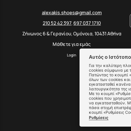
alexakis.shoes@gmail.com
210 52 42 397
,
697 037 1710
Ζήνωνος 6 & Γερανίου, Ομόνοια, 10431 Αθήνα
Μάθετε για εμάς
Login
Αυτός ο Ιστότοπο
Για την καλύτερη πλο
cookies σύμφωνα με 
Πατώντας το κουμπί «Αποδοχή όλων» αποδέχεστε την εγκατάσταση
όλων των cookies και
εγκατασταθεί κανένα 
λειτουργικότητα της ι
Με το κουμπί «Ρυθμίσ
cookies που χρησιμοπ
να εγκατασταθούν. Μπ
πάσα στιγμή επιστρέφ
κουμπί «Ρυθμίσεις Co
Ρυθμίσεις