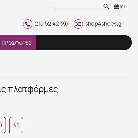
search
(0)
210 52 42 397
shop4shoes.gr
ΠΡΟΣΦΟΡΕΣ
νες πλατφόρμες
0
41