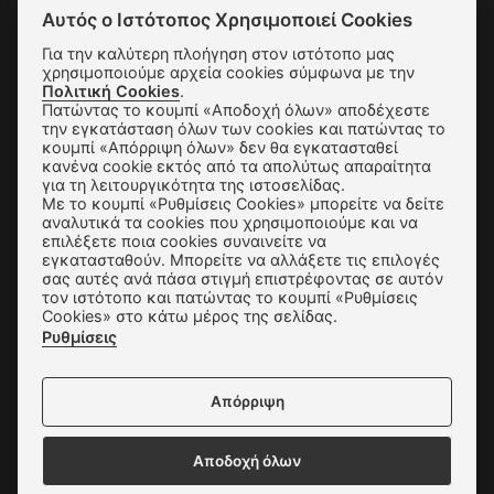
Αυτός ο Ιστότοπος Χρησιμοποιεί Cookies
SUBSCRIBE
Για την καλύτερη πλοήγηση στον ιστότοπο μας
χρησιμοποιούμε αρχεία cookies σύμφωνα με την
Πολιτική Cookies
.
Αποστολές & Αλλαγές
Πατώντας το κουμπί «Αποδοχή όλων» αποδέχεστε
την εγκατάσταση όλων των cookies και πατώντας το
κουμπί «Απόρριψη όλων» δεν θα εγκατασταθεί
Τρόποι Παραγγελίας & Πληρωμής
κανένα cookie εκτός από τα απολύτως απαραίτητα
για τη λειτουργικότητα της ιστοσελίδας.
Όροι Χρήσης & Ασφάλεια
Με το κουμπί «Ρυθμίσεις Cookies» μπορείτε να δείτε
αναλυτικά τα cookies που χρησιμοποιούμε και να
Πολιτική Απορρήτου
επιλέξετε ποια cookies συναινείτε να
εγκατασταθούν. Μπορείτε να αλλάξετε τις επιλογές
Ρυθμίσεις Cookies
σας αυτές ανά πάσα στιγμή επιστρέφοντας σε αυτόν
τον ιστότοπο και πατώντας το κουμπί «Ρυθμίσεις
Επικοινωνία
Cookies» στο κάτω μέρος της σελίδας.
Ρυθμίσεις
Απόρριψη
Δεχόμαστε όλες τις πιστωτικές κάρτες:
Αποδοχή όλων