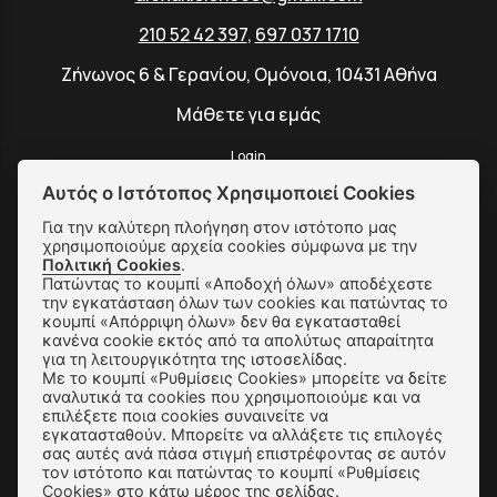
210 52 42 397
,
697 037 1710
Ζήνωνος 6 & Γερανίου, Ομόνοια, 10431 Αθήνα
Μάθετε για εμάς
Login
Αυτός ο Ιστότοπος Χρησιμοποιεί Cookies
Για την καλύτερη πλοήγηση στον ιστότοπο μας
χρησιμοποιούμε αρχεία cookies σύμφωνα με την
SUBSCRIBE
Πολιτική Cookies
.
Πατώντας το κουμπί «Αποδοχή όλων» αποδέχεστε
την εγκατάσταση όλων των cookies και πατώντας το
κουμπί «Απόρριψη όλων» δεν θα εγκατασταθεί
Αποστολές & Αλλαγές
κανένα cookie εκτός από τα απολύτως απαραίτητα
για τη λειτουργικότητα της ιστοσελίδας.
Τρόποι Παραγγελίας & Πληρωμής
Με το κουμπί «Ρυθμίσεις Cookies» μπορείτε να δείτε
αναλυτικά τα cookies που χρησιμοποιούμε και να
Όροι Χρήσης & Ασφάλεια
επιλέξετε ποια cookies συναινείτε να
εγκατασταθούν. Μπορείτε να αλλάξετε τις επιλογές
σας αυτές ανά πάσα στιγμή επιστρέφοντας σε αυτόν
Πολιτική Απορρήτου
τον ιστότοπο και πατώντας το κουμπί «Ρυθμίσεις
Cookies» στο κάτω μέρος της σελίδας.