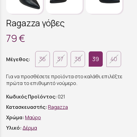
Ragazza γόβες
79 €
36
37
38
39
40
Μέγεθος:
Για να προσθέσετε προϊόντα στο καλάθι επιλέξτε
πρώτα το επιθυμητό νούμερο.
Κωδικός Προϊόντος:
021
Κατασκευαστής:
Ragazza
Χρώμα:
Μαύρο
Υλικό:
Δέρμα