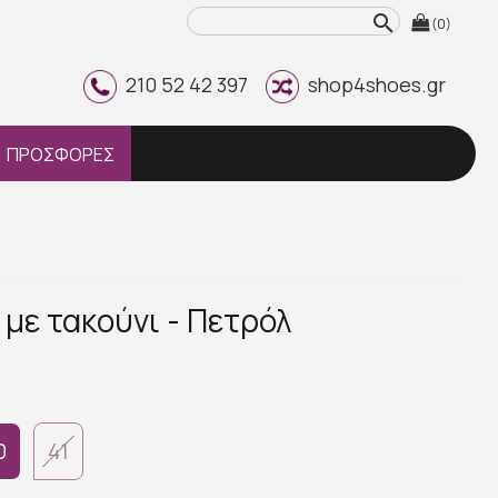
search
(0)
210 52 42 397
shop4shoes.gr
ΠΡΟΣΦΟΡΕΣ
 με τακούνι - Πετρόλ
0
41