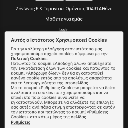
Ζήνωνος 6 & Γερανίου, Ομόνοια, 10431 Αθήνα
Μάθετε για εμάς
Login
Αυτός ο Ιστότοπος Χρησιμοποιεί Cookies
Για την καλύτερη πλοήγηση στον ιστότοπο μας
χρησιμοποιούμε αρχεία cookies σύμφωνα με την
SUBSCRIBE
Πολιτική Cookies
.
Πατώντας το κουμπί «Αποδοχή όλων» αποδέχεστε
την εγκατάσταση όλων των cookies και πατώντας το
κουμπί «Απόρριψη όλων» δεν θα εγκατασταθεί
Αποστολές & Αλλαγές
κανένα cookie εκτός από τα απολύτως απαραίτητα
για τη λειτουργικότητα της ιστοσελίδας.
Τρόποι Παραγγελίας & Πληρωμής
Με το κουμπί «Ρυθμίσεις Cookies» μπορείτε να δείτε
αναλυτικά τα cookies που χρησιμοποιούμε και να
Όροι Χρήσης & Ασφάλεια
επιλέξετε ποια cookies συναινείτε να
εγκατασταθούν. Μπορείτε να αλλάξετε τις επιλογές
Πολιτική Απορρήτου
σας αυτές ανά πάσα στιγμή επιστρέφοντας σε αυτόν
τον ιστότοπο και πατώντας το κουμπί «Ρυθμίσεις
Cookies» στο κάτω μέρος της σελίδας.
Ρυθμίσεις Cookies
Ρυθμίσεις
Επικοινωνία