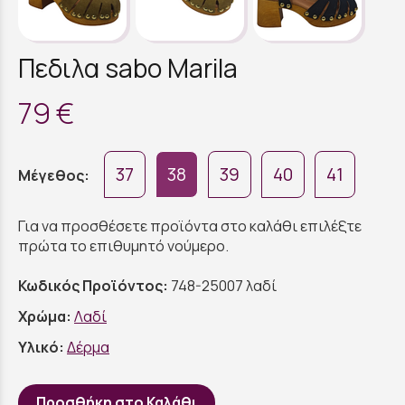
Πεδιλα sabo Marila
79 €
37
38
39
40
41
Μέγεθος:
Για να προσθέσετε προϊόντα στο καλάθι επιλέξτε
πρώτα το επιθυμητό νούμερο.
Κωδικός Προϊόντος:
748-25007 λαδί
Χρώμα:
Λαδί
Υλικό:
Δέρμα
Προσθήκη στο Καλάθι