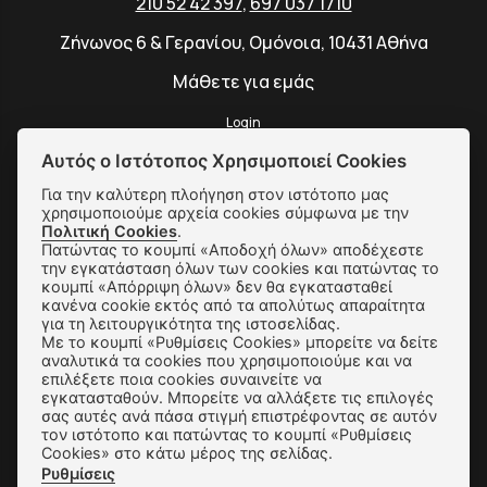
210 52 42 397
,
697 037 1710
Ζήνωνος 6 & Γερανίου, Ομόνοια, 10431 Αθήνα
Μάθετε για εμάς
Login
Αυτός ο Ιστότοπος Χρησιμοποιεί Cookies
Για την καλύτερη πλοήγηση στον ιστότοπο μας
χρησιμοποιούμε αρχεία cookies σύμφωνα με την
SUBSCRIBE
Πολιτική Cookies
.
Πατώντας το κουμπί «Αποδοχή όλων» αποδέχεστε
την εγκατάσταση όλων των cookies και πατώντας το
κουμπί «Απόρριψη όλων» δεν θα εγκατασταθεί
Αποστολές & Αλλαγές
κανένα cookie εκτός από τα απολύτως απαραίτητα
για τη λειτουργικότητα της ιστοσελίδας.
Τρόποι Παραγγελίας & Πληρωμής
Με το κουμπί «Ρυθμίσεις Cookies» μπορείτε να δείτε
αναλυτικά τα cookies που χρησιμοποιούμε και να
Όροι Χρήσης & Ασφάλεια
επιλέξετε ποια cookies συναινείτε να
εγκατασταθούν. Μπορείτε να αλλάξετε τις επιλογές
Πολιτική Απορρήτου
σας αυτές ανά πάσα στιγμή επιστρέφοντας σε αυτόν
τον ιστότοπο και πατώντας το κουμπί «Ρυθμίσεις
Cookies» στο κάτω μέρος της σελίδας.
Ρυθμίσεις Cookies
Ρυθμίσεις