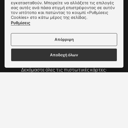
εγκατασταθούν. Μπορείτε να αλλάξετε τις επιλογές
σας αυτές ανά πάσα στιγμή επιστρέφοντας σε αυτόν
Πολιτική Απορρήτου
τον ιστότοπο και πατώντας το κουμπί «Ρυθμίσεις
Cookies» στο κάτω μέρος της σελίδας.
Ρυθμίσεις Cookies
Ρυθμίσεις
Επικοινωνία
Απόρριψη
Αποδοχή όλων
Δεχόμαστε όλες τις πιστωτικές κάρτες:
Copyright © 2022 - 2026 ΑΛΕΞΑΚΗΣ - ΠΑΠΟΥΤΣΙΑ
ΓΥΝΑΙΚΕΙΑ & ΑΝΔΡΙΚΑ
Κατασκευή Ιστοσελίδων New Media Soft