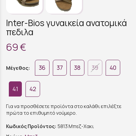
Inter-Bios γυναικεία ανατομικά
πεδιλα
69 €
36
37
38
39
40
Μέγεθος:
41
42
Για να προσθέσετε προϊόντα στο καλάθι επιλέξτε
πρώτα το επιθυμητό νούμερο.
Κωδικός Προϊόντος:
5813 Μπεζ-Χακι