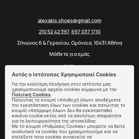
alexakis.shoes@gmail.com
210 52 42 397
,
697 037 1710
Ζήνωνος 6 & Γερανίου, Ομόνοια, 10431 Αθήνα
Μάθετε για εμάς
Login
Αυτός ο Ιστότοπος Χρησιμοποιεί Cookies
Για την καλύτερη πλοήγηση στον ιστότοπο μας
χρησιμοποιούμε αρχεία cookies σύμφωνα με την
Πολιτική Cookies
.
SUBSCRIBE
Πατώντας το κουμπί «Αποδοχή όλων» αποδέχεστε
την εγκατάσταση όλων των cookies και πατώντας το
κουμπί «Απόρριψη όλων» δεν θα εγκατασταθεί
κανένα cookie εκτός από τα απολύτως απαραίτητα
Αποστολές & Αλλαγές
για τη λειτουργικότητα της ιστοσελίδας.
Με το κουμπί «Ρυθμίσεις Cookies» μπορείτε να δείτε
Τρόποι Παραγγελίας & Πληρωμής
αναλυτικά τα cookies που χρησιμοποιούμε και να
επιλέξετε ποια cookies συναινείτε να
Όροι Χρήσης & Ασφάλεια