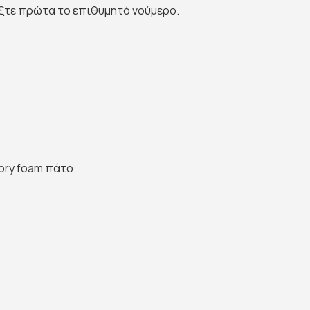
έξτε πρώτα το επιθυμητό νούμερο.
ory foam πάτο