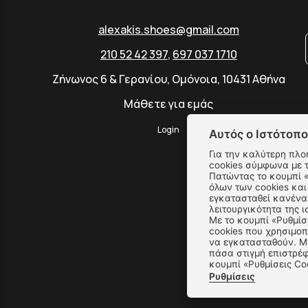
alexakis.shoes@gmail.com
210 52 42 397
,
697 037 1710
Ζήνωνος 6 & Γερανίου, Ομόνοια, 10431 Αθήνα
Μάθετε για εμάς
Login
Αυτός ο Ιστότοπο
Για την καλύτερη πλο
cookies σύμφωνα με 
Πατώντας το κουμπί «Αποδοχή όλων» αποδέχεστε την εγκατάσταση
όλων των cookies και
εγκατασταθεί κανένα 
λειτουργικότητα της ι
Με το κουμπί «Ρυθμίσ
cookies που χρησιμοπ
να εγκατασταθούν. Μπ
πάσα στιγμή επιστρέφ
κουμπί «Ρυθμίσεις Co
Ρυθμίσεις