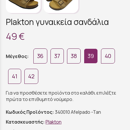
Plakton γυναικεία σανδάλια
49 €
36
37
38
39
40
Μέγεθος:
41
42
Για να προσθέσετε προϊόντα στο καλάθι επιλέξτε
πρώτα το επιθυμητό νούμερο.
Κωδικός Προϊόντος:
340010 Afelpado -Tan
Κατασκευαστής:
Plakton