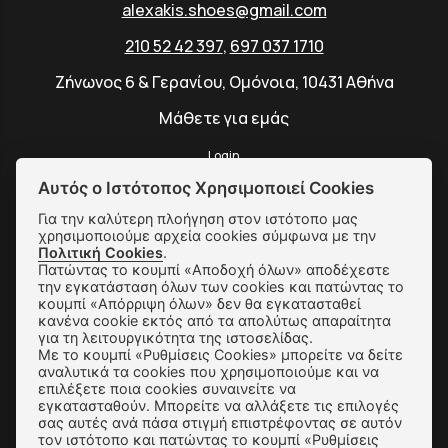
alexakis.shoes@gmail.com
210 52 42 397
,
697 037 1710
Ζήνωνος 6 & Γερανίου, Ομόνοια, 10431 Αθήνα
Μάθετε για εμάς
Login
Αυτός ο Ιστότοπος Χρησιμοποιεί Cookies
Για την καλύτερη πλοήγηση στον ιστότοπο μας
χρησιμοποιούμε αρχεία cookies σύμφωνα με την
SUBSCRIBE
Πολιτική Cookies
.
Πατώντας το κουμπί «Αποδοχή όλων» αποδέχεστε
την εγκατάσταση όλων των cookies και πατώντας το
κουμπί «Απόρριψη όλων» δεν θα εγκατασταθεί
Αποστολές & Αλλαγές
κανένα cookie εκτός από τα απολύτως απαραίτητα
για τη λειτουργικότητα της ιστοσελίδας.
Τρόποι Παραγγελίας & Πληρωμής
Με το κουμπί «Ρυθμίσεις Cookies» μπορείτε να δείτε
αναλυτικά τα cookies που χρησιμοποιούμε και να
επιλέξετε ποια cookies συναινείτε να
Όροι Χρήσης & Ασφάλεια
εγκατασταθούν. Μπορείτε να αλλάξετε τις επιλογές
σας αυτές ανά πάσα στιγμή επιστρέφοντας σε αυτόν
Πολιτική Απορρήτου
τον ιστότοπο και πατώντας το κουμπί «Ρυθμίσεις