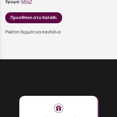
Χρώμα:
Μπεζ
Προσθήκη στο Καλάθι
Plakton δερμάτινα σανδάλια