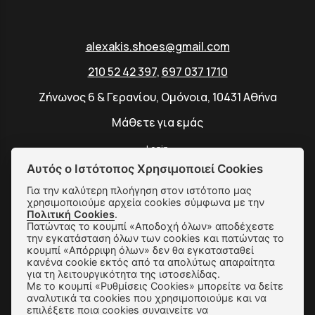
alexakis.shoes@gmail.com
210 52 42 397
,
697 037 1710
Ζήνωνος 6 & Γερανίου, Ομόνοια, 10431 Αθήνα
Μάθετε για εμάς
Login
Αυτός ο Ιστότοπος Χρησιμοποιεί Cookies
Για την καλύτερη πλοήγηση στον ιστότοπο μας
χρησιμοποιούμε αρχεία cookies σύμφωνα με την
Πολιτική Cookies
.
SUBSCRIBE
Πατώντας το κουμπί «Αποδοχή όλων» αποδέχεστε
την εγκατάσταση όλων των cookies και πατώντας το
κουμπί «Απόρριψη όλων» δεν θα εγκατασταθεί
κανένα cookie εκτός από τα απολύτως απαραίτητα
Αποστολές & Αλλαγές
για τη λειτουργικότητα της ιστοσελίδας.
Με το κουμπί «Ρυθμίσεις Cookies» μπορείτε να δείτε
Τρόποι Παραγγελίας & Πληρωμής
αναλυτικά τα cookies που χρησιμοποιούμε και να
επιλέξετε ποια cookies συναινείτε να
Όροι Χρήσης & Ασφάλεια