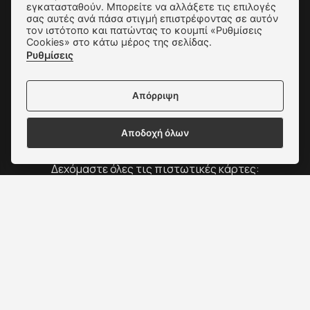
εγκατασταθούν. Μπορείτε να αλλάξετε τις επιλογές
σας αυτές ανά πάσα στιγμή επιστρέφοντας σε αυτόν
Πολιτική Απορρήτου
τον ιστότοπο και πατώντας το κουμπί «Ρυθμίσεις
Cookies» στο κάτω μέρος της σελίδας.
Ρυθμίσεις Cookies
Ρυθμίσεις
Επικοινωνία
Απόρριψη
Αποδοχή όλων
Δεχόμαστε όλες τις πιστωτικές κάρτες:
Copyright © 2022 - 2026 ΑΛΕΞΑΚΗΣ - ΠΑΠΟΥΤΣΙΑ
ΓΥΝΑΙΚΕΙΑ & ΑΝΔΡΙΚΑ
Κατασκευή Ιστοσελίδων New Media Soft