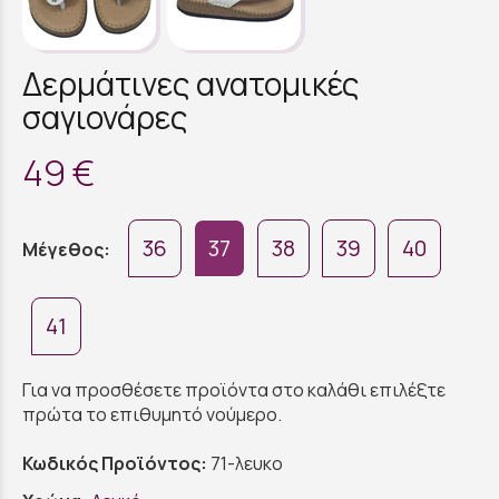
Δερμάτινες ανατομικές
σαγιονάρες
49 €
36
37
38
39
40
Μέγεθος:
41
Για να προσθέσετε προϊόντα στο καλάθι επιλέξτε
πρώτα το επιθυμητό νούμερο.
Κωδικός Προϊόντος:
71-λευκο