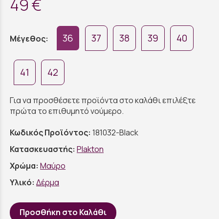
49 €
36
37
38
39
40
Μέγεθος:
41
42
Για να προσθέσετε προϊόντα στο καλάθι επιλέξτε
πρώτα το επιθυμητό νούμερο.
Κωδικός Προϊόντος:
181032-Black
Κατασκευαστής:
Plakton
Χρώμα:
Μαύρο
Υλικό:
Δέρμα
Προσθήκη στο Καλάθι