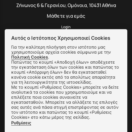
Ζήνωνος 6 & Γερανίου, Ομόνοια, 10431 Αθήνα
Μάθετε για εμάς
Login
Αυτός ο Ιστότοπος Χρησιμοποιεί Cookies
Για την καλύτερη πλοήγηση στον ιστότοπο μας
χρησιμοποιούμε αρχεία cookies σύμφωνα με την
SUBSCRIBE
Πολιτική Cookies
.
Πατώντας το κουμπί «Αποδοχή όλων» αποδέχεστε
την εγκατάσταση όλων των cookies και πατώντας το
κουμπί «Απόρριψη όλων» δεν θα εγκατασταθεί
Αποστολές & Αλλαγές
κανένα cookie εκτός από τα απολύτως απαραίτητα
για τη λειτουργικότητα της ιστοσελίδας.
Τρόποι Παραγγελίας & Πληρωμής
Με το κουμπί «Ρυθμίσεις Cookies» μπορείτε να δείτε
αναλυτικά τα cookies που χρησιμοποιούμε και να
Όροι Χρήσης & Ασφάλεια
επιλέξετε ποια cookies συναινείτε να
εγκατασταθούν. Μπορείτε να αλλάξετε τις επιλογές
Πολιτική Απορρήτου
σας αυτές ανά πάσα στιγμή επιστρέφοντας σε αυτόν
τον ιστότοπο και πατώντας το κουμπί «Ρυθμίσεις
Cookies» στο κάτω μέρος της σελίδας.
Ρυθμίσεις Cookies
Ρυθμίσεις
Επικοινωνία