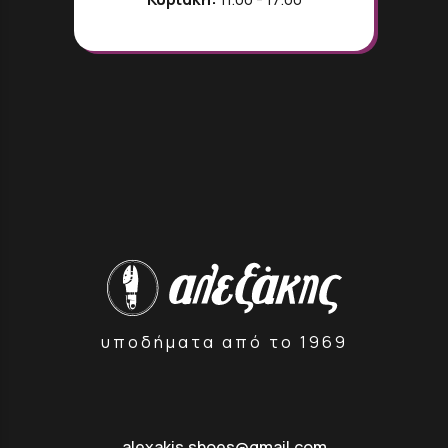
υποδήματα από το 1969
alexakis.shoes@gmail.com