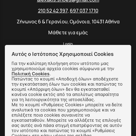
210 52 42 397
,
697 037 1710
Ζήνωνος 6 & Γερανίου, Ομόνοια, 10431 Αθήνα
Μάθετε για εμάς
Login
Αυτός ο Ιστότοπος Χρησιμοποιεί Cookies
Για την καλύτερη πλοήγηση στον ιστότοπο μας
χρησιμοποιούμε αρχεία cookies σύμφωνα με την
SUBSCRIBE
Πολιτική Cookies
.
Πατώντας το κουμπί «Αποδοχή όλων» αποδέχεστε
την εγκατάσταση όλων των cookies και πατώντας το
κουμπί «Απόρριψη όλων» δεν θα εγκατασταθεί
Αποστολές & Αλλαγές
κανένα cookie εκτός από τα απολύτως απαραίτητα
για τη λειτουργικότητα της ιστοσελίδας.
Τρόποι Παραγγελίας & Πληρωμής
Με το κουμπί «Ρυθμίσεις Cookies» μπορείτε να δείτε
αναλυτικά τα cookies που χρησιμοποιούμε και να
επιλέξετε ποια cookies συναινείτε να
Όροι Χρήσης & Ασφάλεια
εγκατασταθούν. Μπορείτε να αλλάξετε τις επιλογές
σας αυτές ανά πάσα στιγμή επιστρέφοντας σε αυτόν
Πολιτική Απορρήτου
τον ιστότοπο και πατώντας το κουμπί «Ρυθμίσεις
Cookies» στο κάτω μέρος της σελίδας.