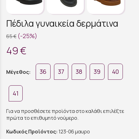
Πέδιλα γυναικεία δερμάτινα
(-25%)
65 €
49 €
36
37
38
39
40
Μέγεθος:
41
Για να προσθέσετε προϊόντα στο καλάθι επιλέξτε
πρώτα το επιθυμητό νούμερο.
Κωδικός Προϊόντος:
123-06 μαυρο