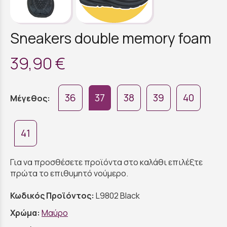
Sneakers double memory foam
39,90 €
36
37
38
39
40
Μέγεθος:
41
Για να προσθέσετε προϊόντα στο καλάθι επιλέξτε
πρώτα το επιθυμητό νούμερο.
Κωδικός Προϊόντος:
L9802 Black
Χρώμα:
Μαύρο