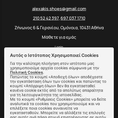
alexakis.shoes@gmail.com
210 52 42 397
,
697 037 1710
Ζήνωνος 6 & Γερανίου, Ομόνοια, 10431 Αθήνα
Μάθετε για εμάς
Login
Αυτός ο Ιστότοπος Χρησιμοποιεί Cookies
Για την καλύτερη πλοήγηση στον ιστότοπο μας
χρησιμοποιούμε αρχεία cookies σύμφωνα με την
SUBSCRIBE
Πολιτική Cookies
.
Πατώντας το κουμπί «Αποδοχή όλων» αποδέχεστε
την εγκατάσταση όλων των cookies και πατώντας το
κουμπί «Απόρριψη όλων» δεν θα εγκατασταθεί
Αποστολές & Αλλαγές
κανένα cookie εκτός από τα απολύτως απαραίτητα
για τη λειτουργικότητα της ιστοσελίδας.
Με το κουμπί «Ρυθμίσεις Cookies» μπορείτε να δείτε
Τρόποι Παραγγελίας & Πληρωμής
αναλυτικά τα cookies που χρησιμοποιούμε και να
επιλέξετε ποια cookies συναινείτε να
Όροι Χρήσης & Ασφάλεια
εγκατασταθούν. Μπορείτε να αλλάξετε τις επιλογές
σας αυτές ανά πάσα στιγμή επιστρέφοντας σε αυτόν