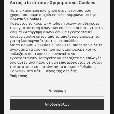
Αυτός ο Ιστότοπος Χρησιμοποιεί Cookies
Για την καλύτερη πλοήγηση στον ιστότοπο μας
SUBSCRIBE
χρησιμοποιούμε αρχεία cookies σύμφωνα με την
Πολιτική Cookies
.
Πατώντας το κουμπί «Αποδοχή όλων» αποδέχεστε
την εγκατάσταση όλων των cookies και πατώντας το
Αποστολές & Αλλαγές
κουμπί «Απόρριψη όλων» δεν θα εγκατασταθεί
κανένα cookie εκτός από τα απολύτως απαραίτητα
για τη λειτουργικότητα της ιστοσελίδας.
Τρόποι Παραγγελίας & Πληρωμής
Με το κουμπί «Ρυθμίσεις Cookies» μπορείτε να δείτε
αναλυτικά τα cookies που χρησιμοποιούμε και να
Όροι Χρήσης & Ασφάλεια
επιλέξετε ποια cookies συναινείτε να
εγκατασταθούν. Μπορείτε να αλλάξετε τις επιλογές
Πολιτική Απορρήτου
σας αυτές ανά πάσα στιγμή επιστρέφοντας σε αυτόν
τον ιστότοπο και πατώντας το κουμπί «Ρυθμίσεις
Ρυθμίσεις Cookies
Cookies» στο κάτω μέρος της σελίδας.
Ρυθμίσεις
Επικοινωνία
Απόρριψη
Αποδοχή όλων
Δεχόμαστε όλες τις πιστωτικές κάρτες: