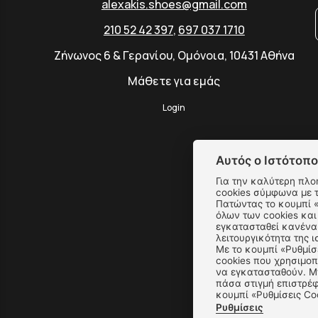
alexakis.shoes@gmail.com
210 52 42 397
,
697 037 1710
Ζήνωνος 6 & Γερανίου, Ομόνοια, 10431 Αθήνα
Μάθετε για εμάς
Login
Αυτός ο Ιστότοπο
Για την καλύτερη πλο
cookies σύμφωνα με 
Πατώντας το κουμπί «Αποδοχή όλων» αποδέχεστε την εγκατάσταση
όλων των cookies και
εγκατασταθεί κανένα 
λειτουργικότητα της ι
Με το κουμπί «Ρυθμίσ
cookies που χρησιμοπ
να εγκατασταθούν. Μπ
πάσα στιγμή επιστρέφ
κουμπί «Ρυθμίσεις Co
Ρυθμίσεις