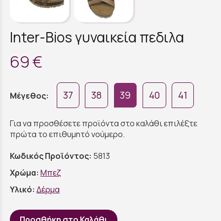
Inter-Bios γυναικεία πεδιλα
69 €
37
38
39
40
41
Μέγεθος:
Για να προσθέσετε προϊόντα στο καλάθι επιλέξτε
πρώτα το επιθυμητό νούμερο.
Κωδικός Προϊόντος:
5813
Χρώμα:
Μπεζ
Υλικό:
Δέρμα
Προσθήκη στο Καλάθι