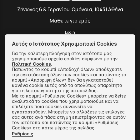
Ζήνωνος 6 & Γερανίου, Ομόνοια, 10431 Αθήνα
Μάθετε για εμάς
Login
Αυτός ο Ιστότοπος Χρησιμοποιεί Cookies
Για την καλύτερη πλοήγηση στον ιστότοπο μας
χρησιμοποιούμε αρχεία cookies σύμφωνα με την
SUBSCRIBE
Πολιτική Cookies
.
Πατώντας το κουμπί «Αποδοχή όλων» αποδέχεστε
την εγκατάσταση όλων των cookies και πατώντας το
κουμπί «Απόρριψη όλων» δεν θα εγκατασταθεί
Αποστολές & Αλλαγές
κανένα cookie εκτός από τα απολύτως απαραίτητα
για τη λειτουργικότητα της ιστοσελίδας.
Τρόποι Παραγγελίας & Πληρωμής
Με το κουμπί «Ρυθμίσεις Cookies» μπορείτε να δείτε
αναλυτικά τα cookies που χρησιμοποιούμε και να
Όροι Χρήσης & Ασφάλεια
επιλέξετε ποια cookies συναινείτε να
εγκατασταθούν. Μπορείτε να αλλάξετε τις επιλογές
Πολιτική Απορρήτου
σας αυτές ανά πάσα στιγμή επιστρέφοντας σε αυτόν
τον ιστότοπο και πατώντας το κουμπί «Ρυθμίσεις
Cookies» στο κάτω μέρος της σελίδας.
Ρυθμίσεις Cookies
Ρυθμίσεις
Επικοινωνία